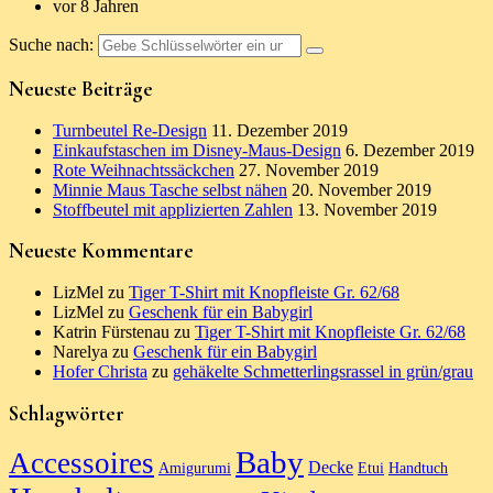
vor 8 Jahren
Suche nach:
Neueste Beiträge
Turnbeutel Re-Design
11. Dezember 2019
Einkaufstaschen im Disney-Maus-Design
6. Dezember 2019
Rote Weihnachtssäckchen
27. November 2019
Minnie Maus Tasche selbst nähen
20. November 2019
Stoffbeutel mit applizierten Zahlen
13. November 2019
Neueste Kommentare
LizMel
zu
Tiger T-Shirt mit Knopfleiste Gr. 62/68
LizMel
zu
Geschenk für ein Babygirl
Katrin Fürstenau
zu
Tiger T-Shirt mit Knopfleiste Gr. 62/68
Narelya
zu
Geschenk für ein Babygirl
Hofer Christa
zu
gehäkelte Schmetterlingsrassel in grün/grau
Schlagwörter
Baby
Accessoires
Decke
Amigurumi
Etui
Handtuch