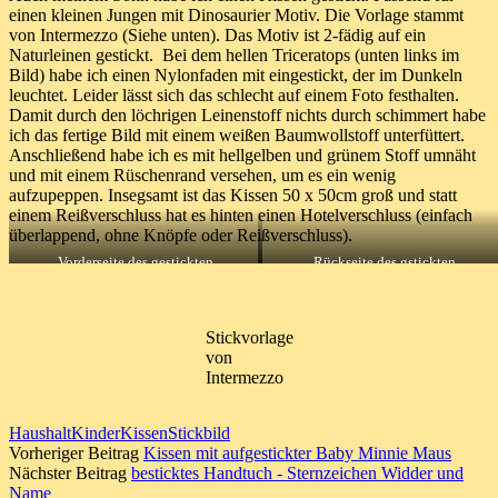
einen kleinen Jungen mit Dinosaurier Motiv. Die Vorlage stammt
von Intermezzo (Siehe unten). Das Motiv ist 2-fädig auf ein
Naturleinen gestickt. Bei dem hellen Triceratops (unten links im
Bild) habe ich einen Nylonfaden mit eingestickt, der im Dunkeln
leuchtet. Leider lässt sich das schlecht auf einem Foto festhalten.
Damit durch den löchrigen Leinenstoff nichts durch schimmert habe
ich das fertige Bild mit einem weißen Baumwollstoff unterfüttert.
Anschließend habe ich es mit hellgelben und grünem Stoff umnäht
und mit einem Rüschenrand versehen, um es ein wenig
aufzupeppen. Insegsamt ist das Kissen 50 x 50cm groß und statt
einem Reißverschluss hat es hinten einen Hotelverschluss (einfach
überlappend, ohne Knöpfe oder Reißverschluss).
Vorderseite des gestickten
Rückseite des gstickten
Dinosaurierkissens
Dinosaurierkissens
Stickvorlage
von
Intermezzo
Haushalt
Kinder
Kissen
Stickbild
Vorheriger Beitrag
Kissen mit aufgestickter Baby Minnie Maus
Nächster Beitrag
besticktes Handtuch - Sternzeichen Widder und
Name