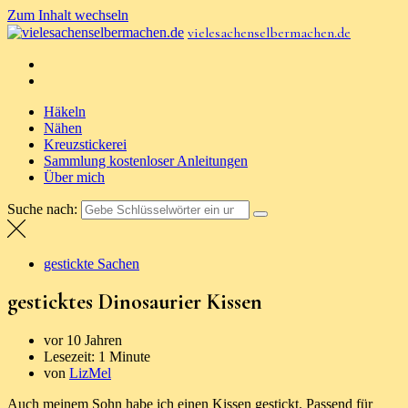
Zum Inhalt wechseln
vielesachenselbermachen.de
Häkeln
Nähen
Kreuzstickerei
Sammlung kostenloser Anleitungen
Über mich
Suche nach:
gestickte Sachen
gesticktes Dinosaurier Kissen
vor 10 Jahren
Lesezeit:
1 Minute
von
LizMel
Auch meinem Sohn habe ich einen Kissen gestickt. Passend für