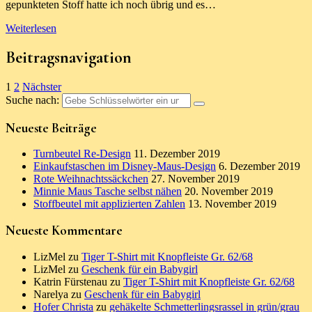
gepunkteten Stoff hatte ich noch übrig und es…
Weiterlesen
Beitragsnavigation
1
2
Nächster
Suche nach:
Neueste Beiträge
Turnbeutel Re-Design
11. Dezember 2019
Einkaufstaschen im Disney-Maus-Design
6. Dezember 2019
Rote Weihnachtssäckchen
27. November 2019
Minnie Maus Tasche selbst nähen
20. November 2019
Stoffbeutel mit applizierten Zahlen
13. November 2019
Neueste Kommentare
LizMel
zu
Tiger T-Shirt mit Knopfleiste Gr. 62/68
LizMel
zu
Geschenk für ein Babygirl
Katrin Fürstenau
zu
Tiger T-Shirt mit Knopfleiste Gr. 62/68
Narelya
zu
Geschenk für ein Babygirl
Hofer Christa
zu
gehäkelte Schmetterlingsrassel in grün/grau