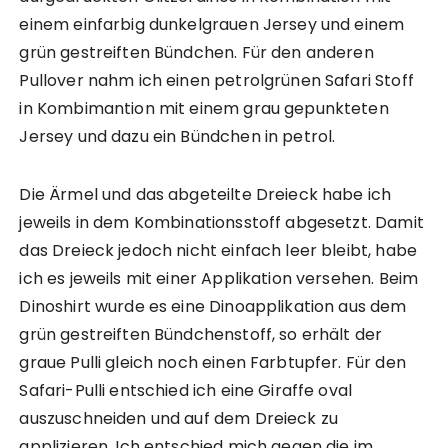
L
n
einem einfarbig dunkelgrauen Jersey und einem
o
g
grün gestreiften Bündchen. Für den anderen
n
s
g
l
Pullover nahm ich einen petrolgrünen Safari Stoff
s
e
in Kombimantion mit einem grau gepunkteten
l
e
e
v
Jersey und dazu ein Bündchen in petrol.
e
e
v
„
e
L
Die Ärmel und das abgeteilte Dreieck habe ich
„
u
jeweils in dem Kombinationsstoff abgesetzt. Damit
L
c
das Dreieck jedoch nicht einfach leer bleibt, habe
u
a
c
“
ich es jeweils mit einer Applikation versehen. Beim
a
v
Dinoshirt wurde es eine Dinoapplikation aus dem
“
o
v
n
grün gestreiften Bündchenstoff, so erhält der
o
p
graue Pulli gleich noch einen Farbtupfer. Für den
n
a
Safari-Pulli entschied ich eine Giraffe oval
p
t
a
t
auszuschneiden und auf dem Dreieck zu
t
y
applizieren. Ich entschied mich gegen die im