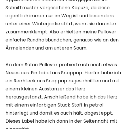
t
d
y
o
Schnittmuster vorgesehene Kapuze, da diese
d
o
eigentlich immer nur im Weg ist und besonders
o
unter einer Winterjacke stört, wenn sie darunter
o
zusammenklumpt. Also erhielten meine Pullover
einfache Rundhalsbündchen, genauso wie an den
Ärmelenden und am unteren Saum.
An dem Safari Pullover probierte ich noch etwas
Neues aus: Ein Label aus Snappap. Hierfür habe ich
ein Rechteck aus Snappap zugeschnitten und mit
einem kleinen Ausstanzer das Herz
herausgestanzt. Anschließend habe ich das Herz
mit einem einfarbigen Stück Stoff in petrol
hinterlegt und damit es auch hält, abgesteppt.
Dieses Label habe ich dann in der Seitennaht mit