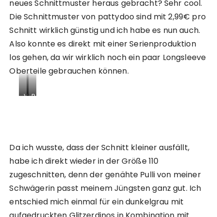
neues Schnittmuster heraus gebracht? Sehr cool.
Die Schnittmuster von pattydoo sind mit 2,99€ pro
Schnitt wirklich günstig und ich habe es nun auch.
Also konnte es direkt mit einer Serienproduktion
los gehen, da wir wirklich noch ein paar Longsleeve
Oberteile gebrauchen können.
V
R
o
ü
r
c
d
k
e
a
r
n
Da ich wusste, dass der Schnitt kleiner ausfällt,
a
s
habe ich direkt wieder in der Größe 110
n
i
zugeschnitten, denn der genähte Pulli von meiner
s
c
i
h
Schwägerin passt meinem Jüngsten ganz gut. Ich
c
t
entschied mich einmal für ein dunkelgrau mit
h
L
t
o
aufgedruckten Glitzerdinos in Kombination mit