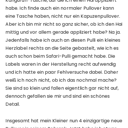
Känguruh-Tasche, auf die ich einen Hai appliziert
e
t
S
h
s
p
habe. Ich finde auch ein normaler Pullover kann
i
e
c
n
c
a
t
R
h
i
eine Tasche haben, nicht nur ein Kapuzenpullover.
h
p
e
a
n
t
n
i
Aber ich bin mir nicht so ganz sicher, ob ich den Hai
R
g
i
t
i
n
a
l
mittig und vor allem gerade appliziert habe? Na ja.
t
„
t
d
g
a
t
L
t
e
Jedenfalls habe ich auch an diesen Pulli ein kleines
l
n
„
u
r
Herzlabel rechts an die Seite gebastelt, wie ich es
a
p
L
c
S
n
u
u
a
auch schon beim Safari-Pulli gemacht habe. Die
e
p
l
c
“
i
Labels waren in der Herstellung recht aufwendig
u
l
a
t
l
i
und ich hatte ein paar Fehlversuche dabei. Daher
“
e
l
„
n
weiß ich noch nicht, ob ich das nochmal mache?
i
L
n
Sie sind so klein und fallen eigentlich gar nicht auf,
„
e
a
l
o
dennoch gefallen sie mir und sind ein schönes
h
e
“
t
Detail.
o
“
Insgesamt hat mein Kleiner nun 4 einzigartige neue