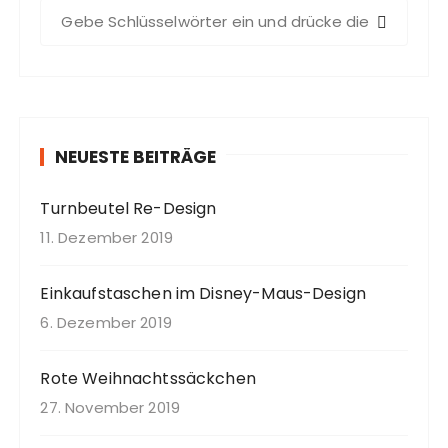
S
u
c
h
e
n
NEUESTE BEITRÄGE
a
c
Turnbeutel Re-Design
h
:
11. Dezember 2019
Einkaufstaschen im Disney-Maus-Design
6. Dezember 2019
Rote Weihnachtssäckchen
27. November 2019