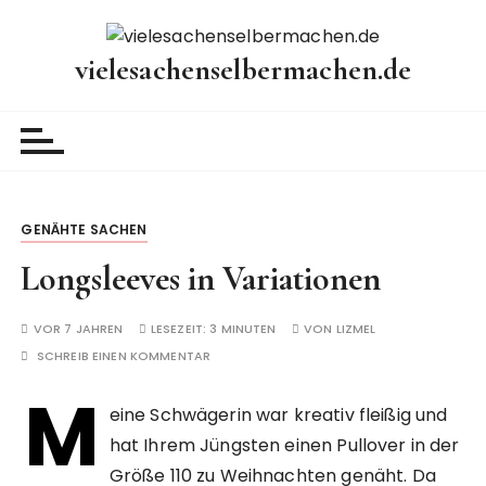
Z
u
vielesachenselbermachen.de
m
I
n
h
a
l
t
GENÄHTE SACHEN
w
Longsleeves in Variationen
e
c
VOR 7 JAHREN
LESEZEIT:
3 MINUTEN
VON
LIZMEL
h
SCHREIB EINEN KOMMENTAR
s
e
M
eine Schwägerin war kreativ fleißig und
l
hat Ihrem Jüngsten einen Pullover in der
n
Größe 110 zu Weihnachten genäht. Da