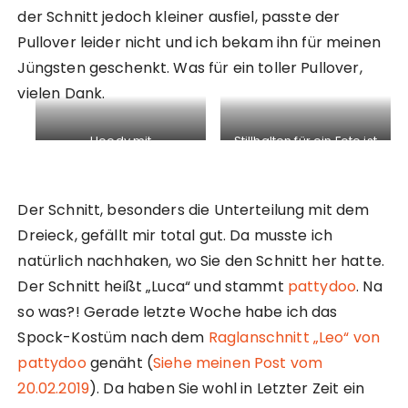
der Schnitt jedoch kleiner ausfiel, passte der
Pullover leider nicht und ich bekam ihn für meinen
Jüngsten geschenkt. Was für ein toller Pullover,
vielen Dank.
Hoody mit
Stillhalten für ein Foto ist
Unterteilungen
schwer
Der Schnitt, besonders die Unterteilung mit dem
Dreieck, gefällt mir total gut. Da musste ich
natürlich nachhaken, wo Sie den Schnitt her hatte.
Der Schnitt heißt „Luca“ und stammt
pattydoo
. Na
so was?! Gerade letzte Woche habe ich das
Spock-Kostüm nach dem
Raglanschnitt „Leo“ von
pattydoo
genäht (
Siehe meinen Post vom
20.02.2019
). Da haben Sie wohl in Letzter Zeit ein