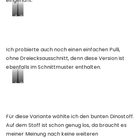
eingenäht.
D
D
e
e
t
t
a
a
i
i
l
l
Ich probierte auch noch einen einfachen Pulli,
a
a
ohne Dreiecksausschnitt, denn diese Version ist
u
u
ebenfalls im Schnittmuster enthalten.
f
f
n
n
a
a
V
R
h
h
o
ü
m
m
r
c
e
e
d
k
a
s
e
s
p
e
r
e
Für diese Variante wählte ich den bunten Dinostoff.
p
l
s
i
l
b
Auf dem Stoff ist schon genug los, da braucht es
e
t
i
s
meiner Meinung nach keine weiteren
i
e
z
t
t
e