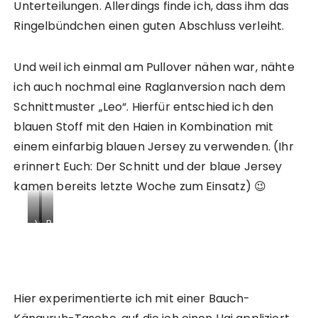
i
g
Unterteilungen. Allerdings finde ich, dass ihm das
e
i
e
e
Ringelbündchen einen guten Abschluss verleiht.
e
n
r
f
i
f
t
e
n
a
e
r
Und weil ich einmal am Pullover nähen war, nähte
f
c
r
t
a
h
ich auch nochmal eine Raglanversion nach dem
D
i
c
e
i
g
Schnittmuster „Leo“. Hierfür entschied ich den
h
r
n
t
blauen Stoff mit den Haien in Kombination mit
e
P
o
e
r
u
einem einfarbig blauen Jersey zu verwenden. (Ihr
i
s
P
l
m
L
erinnert Euch: Der Schnitt und der blaue Jersey
u
l
D
a
l
o
kamen bereits letzte Woche zum Einsatz) 😉
r
b
l
v
e
e
o
e
i
l
V
R
v
r
e
a
o
ü
e
n
c
u
r
c
r
a
k
s
d
k
n
c
s
S
e
s
a
h
a
n
r
e
Hier experimentierte ich mit einer Bauch-
c
S
u
a
s
i
h
c
s
p