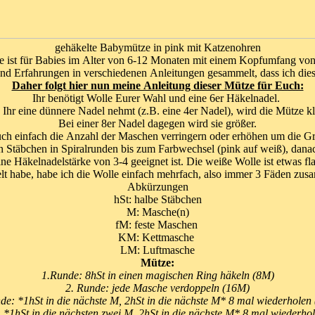
gehäkelte Babymütze in pink mit Katzenohren
 ist für Babies im Alter von 6-12 Monaten mit einem Kopfumfang von
nd Erfahrungen in verschiedenen Anleitungen gesammelt, dass ich dies
Daher folgt hier nun meine Anleitung dieser Mütze für Euch:
Ihr benötigt Wolle Eurer Wahl und eine 6er Häkelnadel.
Ihr eine dünnere Nadel nehmt (z.B. eine 4er Nadel), wird die Mütze kl
Bei einer 8er Nadel dagegen wird sie größer.
uch einfach die Anzahl der Maschen verringern oder erhöhen um die Gr
n Stäbchen in Spiralrunden bis zum Farbwechsel (pink auf weiß), danac
eine Häkelnadelstärke von 3-4 geeignet ist. Die weiße Wolle ist etwas f
kelt habe, habe ich die Wolle einfach mehrfach, also immer 3 Fäden z
Abkürzungen
hSt: halbe Stäbchen
M: Masche(n)
fM: feste Maschen
KM: Kettmasche
LM: Luftmasche
Mütze:
1.Runde: 8hSt in einen magischen Ring häkeln (8M)
2. Runde: jede Masche verdoppeln (16M)
de: *1hSt in die nächste M, 2hSt in die nächste M* 8 mal wiederholen
 *1hSt in die nächsten zwei M, 2hSt in die nächste M* 8 mal wiederho