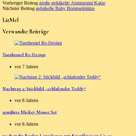
Vorheriger Beitrag
große gehäkelte Amigurumi Katze
Nächster Beitrag
gehäkelte Baby Bommelmütze
LizMel
Verwandte Beiträge
Turnbeutel Re-Design
vor 7 Jahren
Nachtrag 2: Stickbild „schlafender Teddy“
vor 8 Jahren
genähtes Mickey Mouse Set
vor 8 Jahren
noch mehr Raglan Longsleeves mit Knopfleiste in Gr. 92