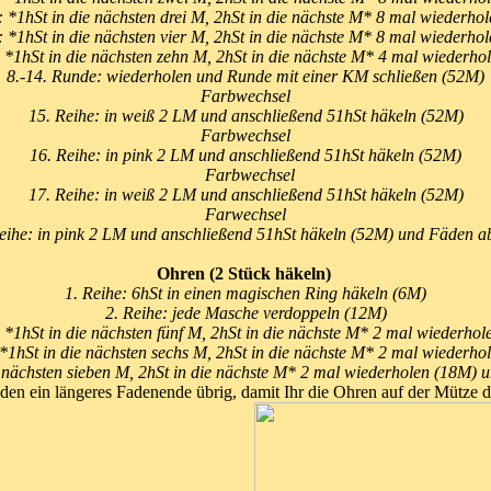
 *1hSt in die nächsten drei M, 2hSt in die nächste M* 8 mal wiederho
 *1hSt in die nächsten vier M, 2hSt in die nächste M* 8 mal wiederho
 *1hSt in die nächsten zehn M, 2hSt in die nächste M* 4 mal wiederho
8.-14. Runde: wiederholen und Runde mit einer KM schließen (52M)
Farbwechsel
15. Reihe: in weiß 2 LM und anschließend 51hSt häkeln (52M)
Farbwechsel
16. Reihe: in pink
2 LM und anschließend 51hSt
häkeln (52M)
Farbwechsel
17. Reihe: in weiß
2 LM und anschließend 51hSt
häkeln (52M)
Farwechsel
eihe: in pink
2 LM und anschließend 51hSt
häkeln (52M) und Fäden 
Ohren (2 Stück häkeln)
1. Reihe: 6hSt in einen magischen Ring häkeln (6M)
2. Reihe:
jede Masche verdoppeln (12M)
 *1hSt in die nächsten fünf M, 2hSt in die nächste M* 2 mal wiederho
 *1hSt in die nächsten sechs M, 2hSt in die nächste M* 2 mal wiederho
e nächsten sieben M, 2hSt in die nächste M* 2 mal wiederholen (18M
den ein längeres Fadenende übrig, damit Ihr die Ohren auf der Mütze 