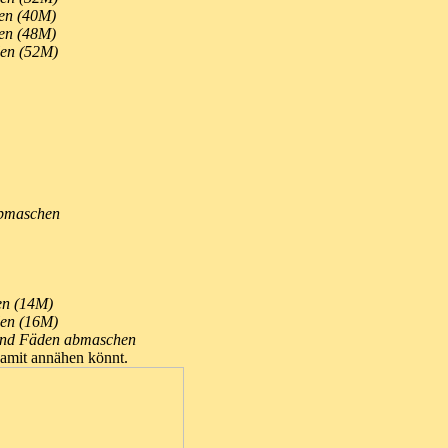
len (40M)
len (48M)
len (52M)
abmaschen
len (14M)
len (16M)
) und Fäden abmaschen
damit annähen könnt.