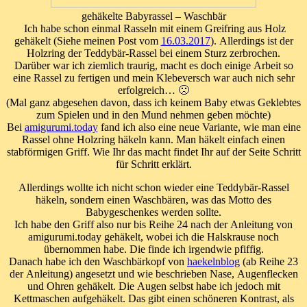
gehäkelte Babyrassel – Waschbär
Ich habe schon einmal Rasseln mit einem Greifring aus Holz
gehäkelt (Siehe meinen Post vom
16.03.2017
). Allerdings ist der
Holzring der Teddybär-Rassel bei einem Sturz zerbrochen.
Darüber war ich ziemlich traurig, macht es doch einige Arbeit so
eine Rassel zu fertigen und mein Klebeversch war auch nich sehr
erfolgreich… 🙁
(Mal ganz abgesehen davon, dass ich keinem Baby etwas Geklebtes
zum Spielen und in den Mund nehmen geben möchte)
Bei
amigurumi.today
fand ich also eine neue Variante, wie man eine
Rassel ohne Holzring häkeln kann. Man häkelt einfach einen
stabförmigen Griff. Wie Ihr das macht findet Ihr auf der Seite Schritt
für Schritt erklärt.
Allerdings wollte ich nicht schon wieder eine Teddybär-Rassel
häkeln, sondern einen Waschbären, was das Motto des
Babygeschenkes werden sollte.
Ich habe den Griff also nur bis Reihe 24 nach der Anleitung von
amigurumi.today gehäkelt, wobei ich die Halskrause noch
übernommen habe. Die finde ich irgendwie pfiffig.
Danach habe ich den Waschbärkopf von
haekelnblog
(ab Reihe 23
der Anleitung) angesetzt und wie beschrieben Nase, Augenflecken
und Ohren gehäkelt. Die Augen selbst habe ich jedoch mit
Kettmaschen aufgehäkelt. Das gibt einen schöneren Kontrast, als