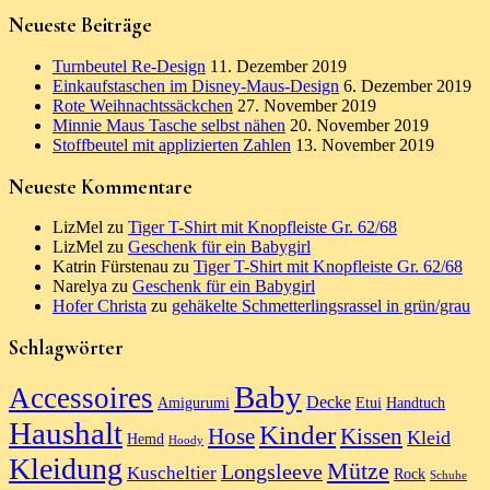
Neueste Beiträge
Turnbeutel Re-Design
11. Dezember 2019
Einkaufstaschen im Disney-Maus-Design
6. Dezember 2019
Rote Weihnachtssäckchen
27. November 2019
Minnie Maus Tasche selbst nähen
20. November 2019
Stoffbeutel mit applizierten Zahlen
13. November 2019
Neueste Kommentare
LizMel
zu
Tiger T-Shirt mit Knopfleiste Gr. 62/68
LizMel
zu
Geschenk für ein Babygirl
Katrin Fürstenau
zu
Tiger T-Shirt mit Knopfleiste Gr. 62/68
Narelya
zu
Geschenk für ein Babygirl
Hofer Christa
zu
gehäkelte Schmetterlingsrassel in grün/grau
Schlagwörter
Baby
Accessoires
Decke
Amigurumi
Etui
Handtuch
Haushalt
Kinder
Hose
Kissen
Kleid
Hemd
Hoody
Kleidung
Mütze
Longsleeve
Kuscheltier
Rock
Schuhe