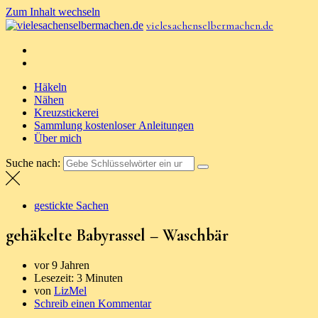
Zum Inhalt wechseln
vielesachenselbermachen.de
Häkeln
Nähen
Kreuzstickerei
Sammlung kostenloser Anleitungen
Über mich
Suche nach:
gestickte Sachen
gehäkelte Babyrassel – Waschbär
vor 9 Jahren
Lesezeit:
3 Minuten
von
LizMel
Schreib einen Kommentar