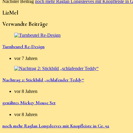
Nächster Beitrag
noch mehr Raglan Longsleeves mit Knopfleiste in G
LizMel
Verwandte Beiträge
Turnbeutel Re-Design
vor 7 Jahren
Nachtrag 2: Stickbild „schlafender Teddy“
vor 8 Jahren
genähtes Mickey Mouse Set
vor 8 Jahren
noch mehr Raglan Longsleeves mit Knopfleiste in Gr. 92