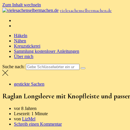
Zum Inhalt wechseln
vielesachenselbermachen.de
Häkeln
Nähen
Kreuzstickerei
Sammlung kostenloser Anleitungen
Über mich
Suche nach:
gestickte Sachen
Raglan Longsleeve mit Knopfleiste und pas
vor 8 Jahren
Lesezeit:
1 Minute
von
LizMel
Schreib einen Kommentar