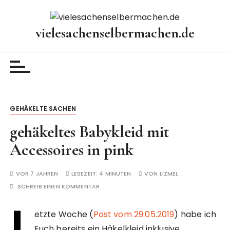
Z
u
vielesachenselbermachen.de
m
I
n
h
a
l
t
GEHÄKELTE SACHEN
w
gehäkeltes Babykleid mit
e
Accessoires in pink
c
h
s
VOR 7 JAHREN
LESEZEIT:
4 MINUTEN
VON
LIZMEL
e
SCHREIB EINEN KOMMENTAR
l
L
n
etzte Woche (
Post vom 29.05.2019
) habe ich
Euch bereits ein Häkelkleid inklusive