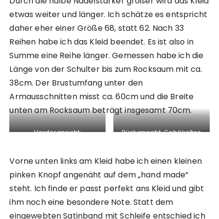
Durch die halbe Nadelstärker größer wird das Kleid
etwas weiter und länger. Ich schätze es entspricht
daher eher einer Größe 68, statt 62. Nach 33
Reihen habe ich das Kleid beendet. Es ist also in
Summe eine Reihe länger. Gemessen habe ich die
Länge von der Schulter bis zum Rocksaum mit ca.
38cm. Der Brustumfang unter den
Armausschnitten misst ca. 60cm und die Breite
unten am Rocksaum beträgt insgesamt 70cm.
Vorderansicht:
Rückansicht: Gehäkeltes
Gehäkeltes Babykleid in
Babykleid in pink
pink
Vorne unten links am Kleid habe ich einen kleinen
pinken Knopf angenäht auf dem „hand made“
steht. Ich finde er passt perfekt ans Kleid und gibt
ihm noch eine besondere Note. Statt dem
eingewebten Satinband mit Schleife entschied ich