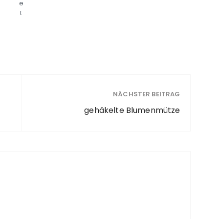
e
t
NÄCHSTER BEITRAG
gehäkelte Blumenmütze