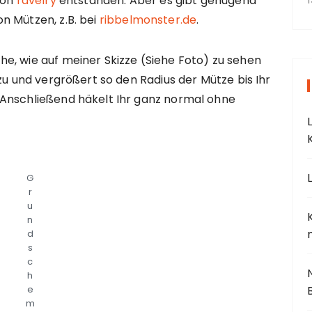
von
ravelry
entstanden. Aber es gibt genügend
n Mützen, z.B. bei
ribbelmonster.de
.
e, wie auf meiner Skizze (Siehe Foto) zu sehen
zu und vergrößert so den Radius der Mütze bis Ihr
 Anschließend häkelt Ihr ganz normal ohne
G
r
u
n
d
s
c
h
e
m