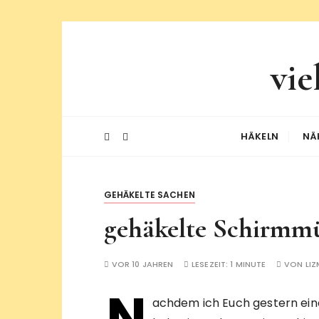
Z
u
vie
m
I
n
h
a
HÄKELN
NÄ
l
t
w
GEHÄKELTE SACHEN
e
gehäkelte Schirmm
c
h
s
VOR 10 JAHREN
LESEZEIT:
1 MINUTE
VON
LIZ
e
N
l
achdem ich Euch gestern ein
n