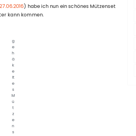
27.06.2016
) habe ich nun ein schönes Mützenset
nter kann kommen.
g
e
h
ä
k
e
lt
e
s
M
ü
t
z
e
n
s