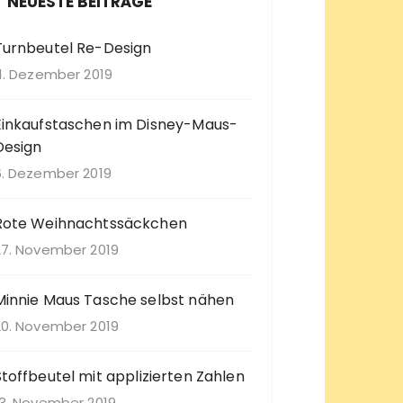
NEUESTE BEITRÄGE
a
c
Turnbeutel Re-Design
h
11. Dezember 2019
Einkaufstaschen im Disney-Maus-
Design
6. Dezember 2019
Rote Weihnachtssäckchen
27. November 2019
Minnie Maus Tasche selbst nähen
20. November 2019
Stoffbeutel mit applizierten Zahlen
13. November 2019