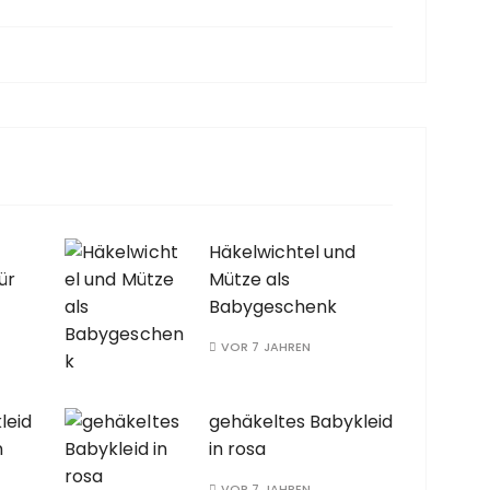
Häkelwichtel und
ür
Mütze als
Babygeschenk
VOR 7 JAHREN
leid
gehäkeltes Babykleid
n
in rosa
VOR 7 JAHREN